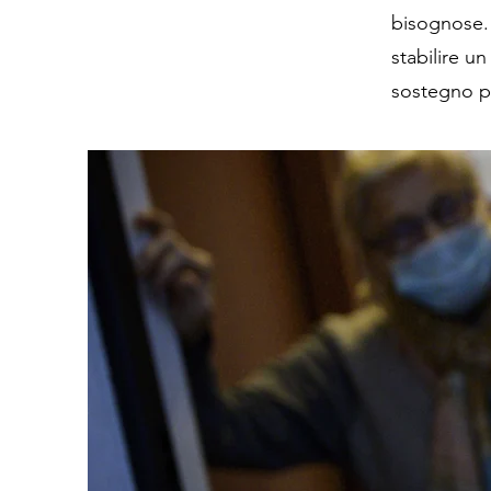
bisognose. 
stabilire u
sostegno p