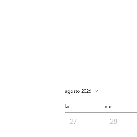
agosto 2026
lun
mar
27
28