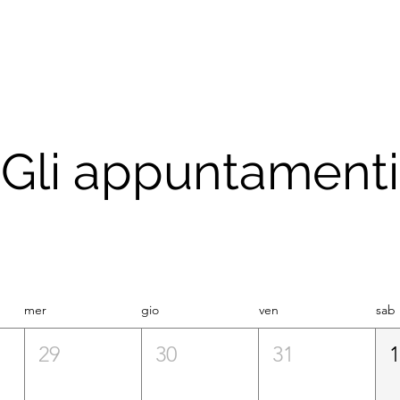
Gli appuntamenti
mer
gio
ven
sab
29
30
31