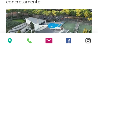
concretamente.
I benefici economici derivanti dalla
produzione e dalla condivisione
dell’energia fotovoltaica, agevolati
dagli incentivi previsti dal Governo
Italiano sotto l'impulso dell'Unione
Europea, saranno destinati al
sostegno delle attività caritative della
Caritas parrocchiale
, impegnata nel
supporto delle famiglie più vulnerabili