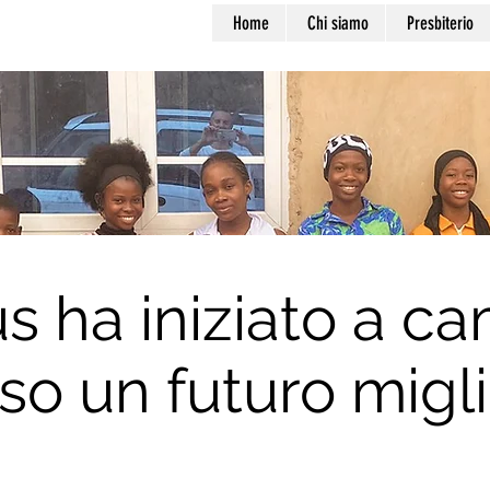
Home
Chi siamo
Presbiterio
s ha iniziato a c
so un futuro migl