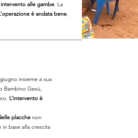
n
intervento alle gambe
. La
L’operazione è andata bene
,
 giugno insieme a sua
ico Bambino Gesù,
uro.
L’intervento è
elle placche
non
n base alla crescita