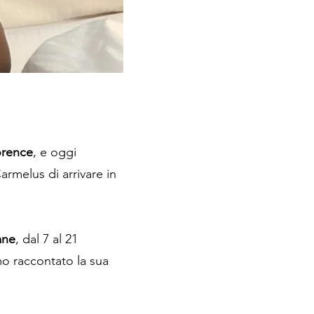
orence
, e oggi
armelus di arrivare in
ane
, dal 7 al 21
mo raccontato la sua