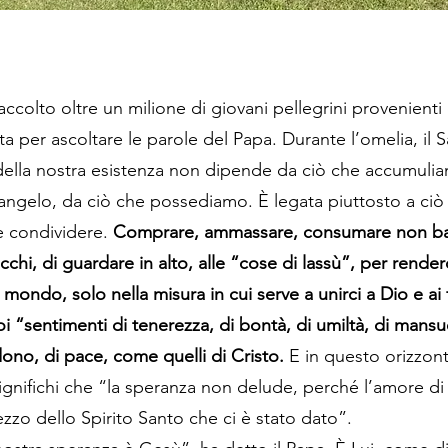
olto oltre un milione di giovani pellegrini provenienti 
gata per ascoltare le parole del Papa. Durante l’omelia, il S
za della nostra esistenza non dipende da ciò che accumul
angelo, da ciò che possediamo. È legata piuttosto a ciò
e condividere.
Comprare, ammassare, consumare non b
cchi, di guardare in alto, alle “cose di lassù”, per rende
 mondo, solo nella misura in cui serve a unirci a Dio e ai fr
i “sentimenti di tenerezza, di bontà, di umiltà, di mansu
ono, di pace, come quelli di Cristo.
E in questo orizz
nifichi che “la speranza non delude, perché l’amore di 
ezzo dello Spirito Santo che ci è stato dato”.