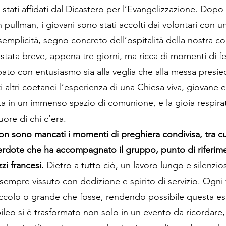
o stati affidati dal Dicastero per l’Evangelizzazione. Dop
 pullman, i giovani sono stati accolti dai volontari con u
emplicità, segno concreto dell’ospitalità della nostra c
tata breve, appena tre giorni, ma ricca di momenti di fed
pato con entusiasmo sia alla veglia che alla messa presi
i altri coetanei l’esperienza di una Chiesa viva, giovane 
ta in un immenso spazio di comunione, e la gioia respir
uore di chi c’era.
on sono mancati i momenti di preghiera condivisa, tra cu
erdote che ha accompagnato il gruppo, punto di riferime
zi francesi.
Dietro a tutto ciò, un lavoro lungo e silenzios
a sempre vissuto con dedizione e spirito di servizio. Ogni 
iccolo o grande che fosse, rendendo possibile questa es
bileo si è trasformato non solo in un evento da ricordare,