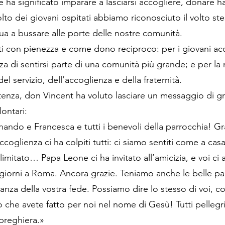
re ha significato imparare a lasciarsi accogliere, donare h
olto dei giovani ospitati abbiamo riconosciuto il volto ste
ua a bussare alle porte delle nostre comunità.
uti con pienezza e come dono reciproco: per i giovani ac
za di sentirsi parte di una comunità più grande; e per la
del servizio, dell’accoglienza e della fraternità.
enza, don Vincent ha voluto lasciare un messaggio di gr
lontari:
ando e Francesca e tutti i benevoli della parrocchia! Gra
coglienza ci ha colpiti tutti: ci siamo sentiti come a casa,
limitato… Papa Leone ci ha invitato all’amicizia, e voi ci
i giorni a Roma. Ancora grazie. Teniamo anche le belle p
ianza della vostra fede. Possiamo dire lo stesso di voi, 
iò che avete fatto per noi nel nome di Gesù! Tutti pellegr
preghiera.»