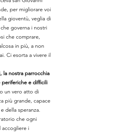
diceva san Giovanni
ande, per migliorare voi
la gioventù, veglia di
 che governa i nostri
dosi che comprare,
alcosa in più, a non
. Ci esorta a vivere il
, la nostra parrocchia
eriferiche e difficili
to un vero atto di
nza più grande, capace
 e della speranza.
ratorio che ogni
 accogliere i