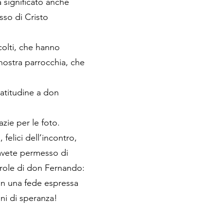
a significato anche
sso di Cristo
colti, che hanno
 nostra parrocchia, che
atitudine a don
zie per le foto.
 felici dell’incontro,
 avete permesso di
arole di don Fernando:
con una fede espressa
ini di speranza!