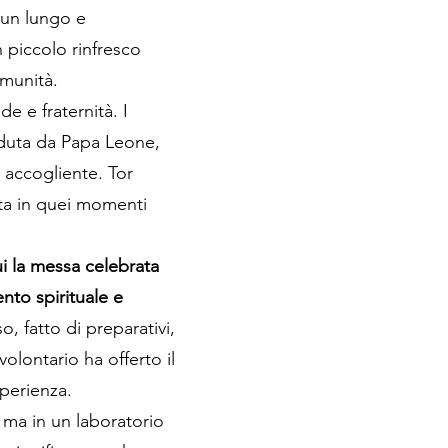
o un lungo e
n piccolo rinfresco
omunità.
e e fraternità. I
eduta da Papa Leone,
e accogliente. Tor
ata in quei momenti
i la messa celebrata
nto spirituale e
o, fatto di preparativi,
volontario ha offerto il
perienza.
 ma in un laboratorio