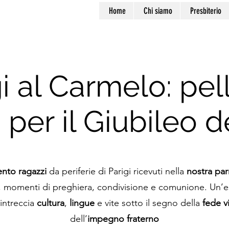
Home
Chi siamo
Presbiterio
i al Carmelo: pell
per il Giubileo d
ento ragazzi
da periferie di Parigi ricevuti nella
nostra par
à, momenti di preghiera, condivisione e comunione. Un’
intreccia
cultura
,
lingue
e vite sotto il segno della
fede v
dell’
impegno fraterno