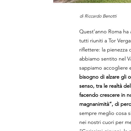
di
Riccardo Benotti
Quest’anno Roma ha acc
tutti riuniti a Tor Ver
riflettere: la pienez
abbiamo sentito nel V
sappiamo accogliere 
bisogno di alzare gli o
senso, tra le realtà del
facendo crescere in no
magnanimità”, di perd
sempre meglio cosa sig
nei nostri cuori per m