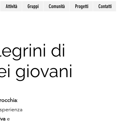
Attività
Gruppi
Comunità
Progetti
Contatti
egrini di
ei giovani
rocchia
:
esperienza
iva
e