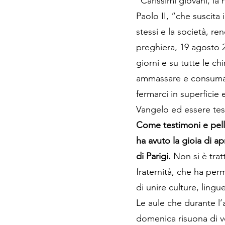
“Carissimi giovani, la
Paolo II, “che suscita 
stessi e la società, r
preghiera, 19 agosto 2
giorni e su tutte le c
ammassare e consumare s
fermarci in superficie 
Vangelo ed essere tes
Come testimoni e pelle
ha avuto la gioia di ap
di Parigi.
Non si è trat
fraternità, che ha per
di unire culture, lingu
Le aule che durante l
domenica risuona di vo