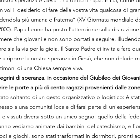
 nostra speranza è Gesù”, ha detto il Papa. È Lui, come 
in voi il desiderio di fare della vostra vita qualcosa di gr
endendola più umana e fraterna” (XV Giornata mondiale del
000). Papa Leone ha posto l’attenzione sulla distrazione
himere che giovani e non sono portati a seguire, illuden
ia la via per la gioia. Il Santo Padre ci invita a fare qu
e a riporre la nostra speranza in Gesù, che non delude mai
timoni di una Chiesa sempre viva.
grini di speranza, in occasione del Giubileo dei Giovani
rire le porte a più di cento ragazzi provenienti dalle zone p
tato soltanto di un gesto organizzativo o logistico: è sta
messo a una comunità locale di farsi parte di un’esperie
e e vissuti diversi sotto un unico segno: quello della fede
’anno vediamo animate dai bambini del catechismo, e l’o
ci e giochi, sono stati trasformati in dormitori, pronti ad