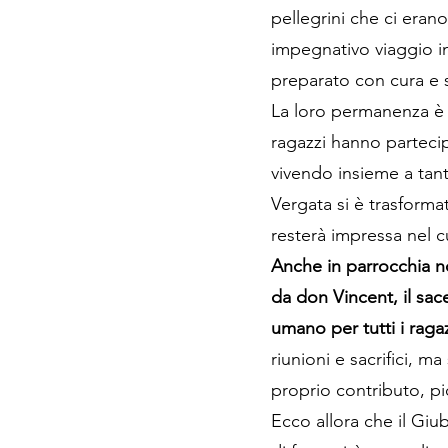
pellegrini che ci eran
impegnativo viaggio in
preparato con cura e s
La loro permanenza è s
ragazzi hanno parteci
vivendo insieme a tant
Vergata si è trasforma
resterà impressa nel c
Anche in parrocchia n
da don Vincent, il sac
umano per tutti i ragaz
riunioni e sacrifici, m
proprio contributo, p
Ecco allora che il Giu